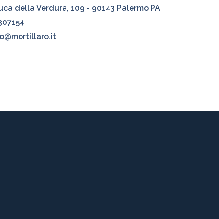
uca della Verdura, 109 - 90143 Palermo PA
307154
o@mortillaro.it