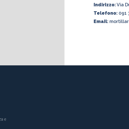
Indirizzo:
Via D
Telefono:
091 
Email:
mortillar
za e