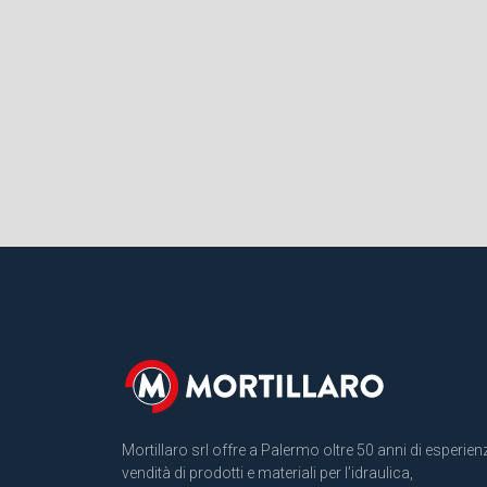
Mortillaro srl offre a Palermo oltre 50 anni di esperien
vendità di prodotti e materiali per l’idraulica,